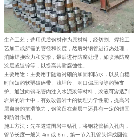
生产工艺：选用优质钢材作为原材料，经切割、焊接工
艺加工成所需的管径和长度，然后对钢管进行热处理，
消除焊接应力和变形，最后进行防腐处理，如喷涂防腐
涂层或镀锌等，以提高其耐腐蚀性。
主要用途：主要用于隧道衬砌的加固和防水，以及自稳
时间短的软弱破碎带、浅埋段、洞口偏压段等的预支
护。通过向钢花管内注入水泥浆等材料，浆液可渗透到
岩层的岩土中，有效改善岩土的物理力学性能，提高岩
层自身的抗滑能力，钢管留在岩层中还具有一定的锚固
和防滑作用。
施工方法：先在隧道围岩中钻孔，将钢花管插入孔内，
管节长度一般为 4m 或 6m，第一节入孔管头焊成圆锥