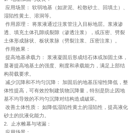
应用场景： 软弱地基（如淤泥、松散砂土、回填土）、
湿陷性黄土、溶洞等。
作用原理： 将浆液通过注浆管注入目标地层。浆液渗
透、填充土体孔隙或裂隙（渗透注浆），或压密、劈裂
土体形成脉状、板状浆脉（劈裂注浆、压密注浆）。
作用效果：
提高地基承载力： 浆液凝固后形成结石体或加固土体，
显著提高地基土的强度、刚度和承载能力，满足上部结
构荷载要求。
减少沉降和不均匀沉降： 加固后的地基压缩性降低，整
体性提高，可有效控制建筑物沉降量，特别是防止因地
基不均导致的不均匀沉降对结构造成破坏。
改善土体性质： 如降低湿陷性黄土的湿陷性，提高液化
砂土的抗液化能力。
2. 止水帷幕与堵漏：
应用场景：