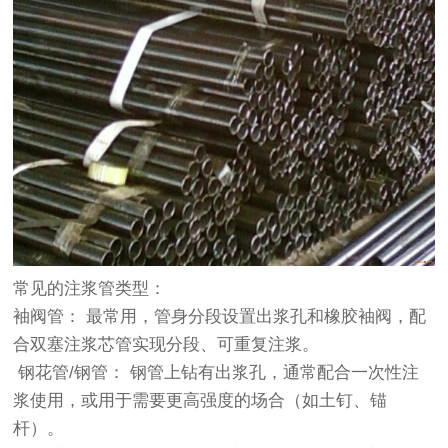
常见的注浆管类型：
袖阀管： 最常用，管身分段设置出浆孔和橡胶袖阀，配
合双塞注浆芯管实现分段、可重复注浆。
钢花管/钢管： 钢管上钻有出浆孔，通常配合一次性注
浆使用，或用于需要更高强度的场合（如土钉、锚
杆）。