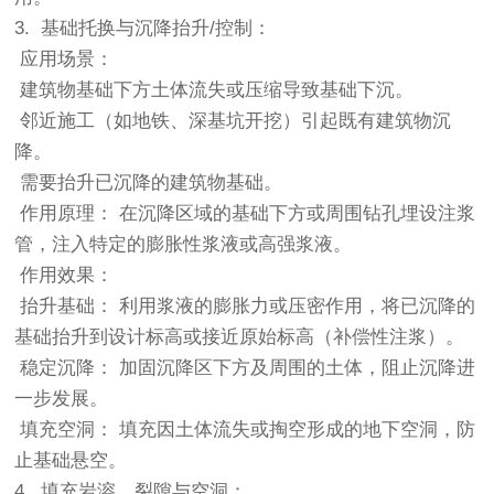
3. 基础托换与沉降抬升/控制：
应用场景：
建筑物基础下方土体流失或压缩导致基础下沉。
邻近施工（如地铁、深基坑开挖）引起既有建筑物沉
降。
需要抬升已沉降的建筑物基础。
作用原理： 在沉降区域的基础下方或周围钻孔埋设注浆
管，注入特定的膨胀性浆液或高强浆液。
作用效果：
抬升基础： 利用浆液的膨胀力或压密作用，将已沉降的
基础抬升到设计标高或接近原始标高（补偿性注浆）。
稳定沉降： 加固沉降区下方及周围的土体，阻止沉降进
一步发展。
填充空洞： 填充因土体流失或掏空形成的地下空洞，防
止基础悬空。
4. 填充岩溶、裂隙与空洞：