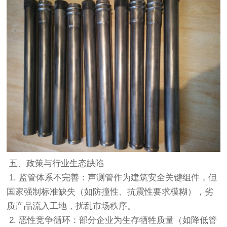
五、政策与行业生态缺陷
1. 监管体系不完善：声测管作为建筑安全关键组件，但
国家强制标准缺失（如防撞性、抗震性要求模糊），劣
质产品流入工地，扰乱市场秩序。
2. 恶性竞争循环：部分企业为生存牺牲质量（如降低管