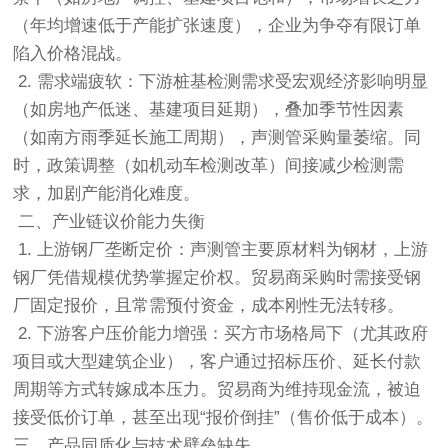
（年均增速低于产能扩张速度），企业为争夺有限订单
陷入价格混战。
2. 需求端疲软：下游桩基检测需求受宏观经济影响明显
（如房地产低迷、基建项目延期），叠加季节性因素
（如南方雨季延长施工周期），声测管采购量萎缩。同
时，政策调整（如机动车检测改革）间接减少检测需
求，加剧产能消化难度。
️ 二、产业链议价能力失衡
1. 上游钢厂垄断定价：声测管主要原材料为钢材，上游
钢厂凭借规模优势掌握定价权。贸易商采购时需接受钢
厂固定报价，且常需预付资金，成本刚性无法转移。
2. 下游客户压价能力增强：买方市场格局下（尤其政府
项目或大型建筑企业），客户通过招标压价、延长付款
周期等方式转嫁成本压力。贸易商为维持现金流，被迫
接受低价订单，甚至出现“报价倒挂”（售价低于成本）。
三、产品同质化与技术壁垒缺失