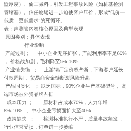
壁厚度）、偷工减料，引发工程事故风险（如桩基检测
管堵塞）。信任崩塌进一步迫使客户压价，形成“低价—
低质—更低需求”的死循环。
表：声测管内卷核心原因及典型表现
原因类别；具体表现
行业影响
产能过剩； 中小企业无序扩张，产能利用率不足60%
， 价格战加剧，毛利降至5%-10%
产业链失衡 ； 上游钢厂定价权垄断，下游客户延长
付款周期， 贸易商资金链断裂风险升高
产品同质化 ； 缺乏国标，90%企业生产基础型号， 高
端市场被外资品牌占据
成本压力 ； 原材料占成本70%，人力年增
8%-10% ， 中小企业亏损面扩大至40%
政策缺失 ； 检测标准执行不严，质量事故频发 ，
行业信誉受损，订单进一步萎缩