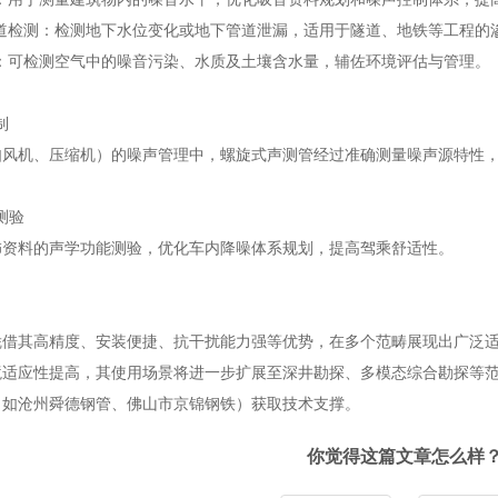
管道检测：检测地下水位变化或地下管道泄漏，适用于隧道、地铁等工程
量：可检测空气中的噪音污染、水质及土壤含水量，辅佐环境评估与管理。
控制
如风机、压缩机）的噪声管理中，螺旋式声测管经过准确测量噪声源特性
与测验
饰资料的声学功能测验，优化车内降噪体系规划，提高驾乘舒适性。
凭借其高精度、安装便捷、抗干扰能力强等优势，在多个范畴展现出广泛
境适应性提高，其使用场景将进一步扩展至深井勘探、多模态综合勘探等
（如沧州舜德钢管、佛山市京锦钢铁）获取技术支撑。
你觉得这篇文章怎么样