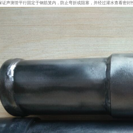
需保证声测管平行固定于钢筋笼内，防止弯折或阻塞，并经过灌水查看密封