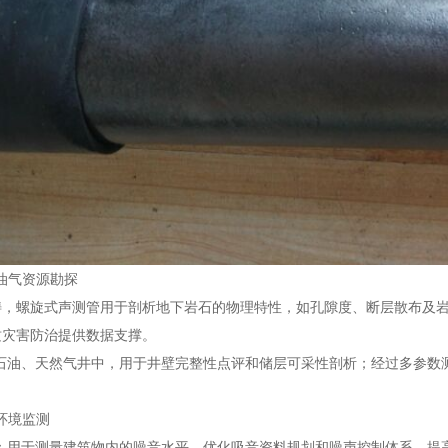
与油气资源勘探
畴，螺旋式声测管用于剖析地下岩石的物理特性，如孔隙度、断层散布及
质灾害防治提供数据支撑。
在石油、天然气井中，用于井壁完整性点评和储层可采性剖析；经过多参数
与环境监测
化：用于测量建筑物内的噪音水平，优化吸音资料规划和噪声控制体系，