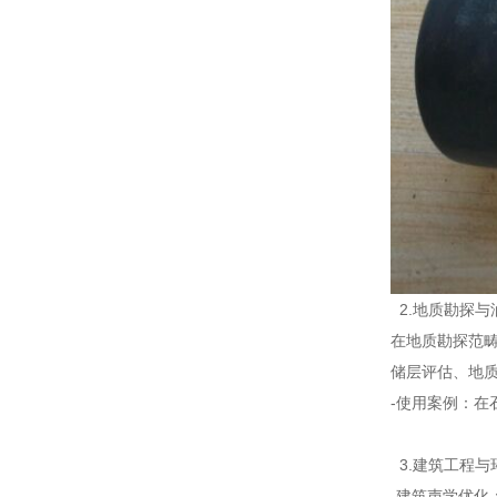
2.地质勘探
在地质勘探范
储层评估、地
-使用案例：
3.建筑工程
-建筑声学优