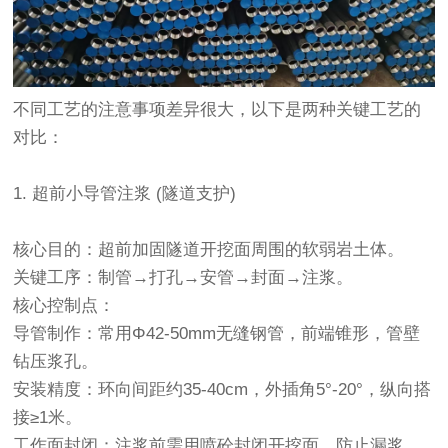
不同工艺的注意事项差异很大，以下是两种关键工艺的
对比：
1. 超前小导管注浆 (隧道支护)
核心目的：超前加固隧道开挖面周围的软弱岩土体。
关键工序：制管→打孔→安管→封面→注浆。
核心控制点：
导管制作：常用Φ42-50mm无缝钢管，前端锥形，管壁
钻压浆孔。
安装精度：环向间距约35-40cm，外插角5°-20°，纵向搭
接≥1米。
工作面封闭：注浆前需用喷砼封闭开挖面，防止漏浆。