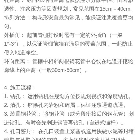
孔距离： 纵向和环向距离需依据注浆分散半径、围岩渗
透性、注浆压力等因素规划，常见范围在15cm - 40cm。
排列方法： 梅花形安置最为常见，能保证注浆覆盖更均
匀。
外插角： 超前管棚打设时需有一定的外插角（一般
1°-3°），以保证管棚前端有满足的覆盖范围，一起防止
侵入地道净空。
环向距离： 管棚中相邻两根钢花管中心线在地道开挖轮
廓线上的距离（一般30cm-50cm）。
4. 施工流程：
1. 钻孔： 运用钻机在规划方位按规划视点和深度钻孔。
2. 清孔： 铲除孔内岩粉和碎屑，保证注浆通道疏通。
3. 装置钢花管： 将钢花管（或分段衔接后的钢花管）刺
进钻孔。有时会先刺进钢管再钻孔（自进式锚杆）。
4. 孔口密封： 在孔口装置止浆塞或选用快硬水泥等封堵