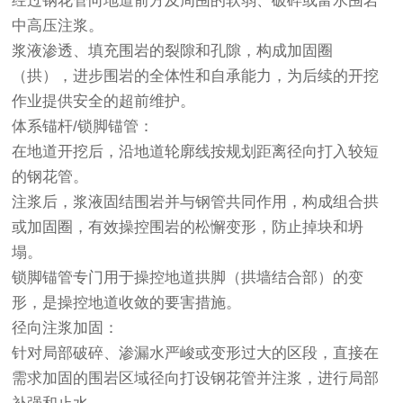
经过钢花管向地道前方及周围的软弱、破碎或富水围岩
中高压注浆。
浆液渗透、填充围岩的裂隙和孔隙，构成加固圈
（拱），进步围岩的全体性和自承能力，为后续的开挖
作业提供安全的超前维护。
体系锚杆/锁脚锚管：
在地道开挖后，沿地道轮廓线按规划距离径向打入较短
的钢花管。
注浆后，浆液固结围岩并与钢管共同作用，构成组合拱
或加固圈，有效操控围岩的松懈变形，防止掉块和坍
塌。
锁脚锚管专门用于操控地道拱脚（拱墙结合部）的变
形，是操控地道收敛的要害措施。
径向注浆加固：
针对局部破碎、渗漏水严峻或变形过大的区段，直接在
需求加固的围岩区域径向打设钢花管并注浆，进行局部